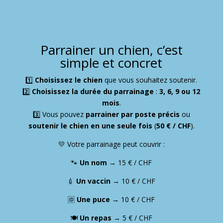
Parrainer un chien, c’est
simple et concret
1️⃣
Choisissez le chien
que vous souhaitez soutenir.
2️⃣
Choisissez la durée du parrainage
:
3, 6, 9 ou 12
mois
.
3️⃣ Vous pouvez
parrainer par poste précis
ou
soutenir le chien en une seule fois
(
50 € / CHF
).
💛 Votre parrainage peut couvrir :
🐾
Un nom
→ 15 € / CHF
💉
Un vaccin
→ 10 € / CHF
🆔
Une puce
→ 10 € / CHF
🍽️
Un repas
→ 5 € / CHF