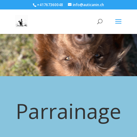
+41767360048
info@auticanin.ch
Parrainage